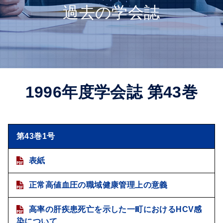
過去の学会誌
1996年度学会誌 第43巻
第43巻1号
表紙
正常高値血圧の職域健康管理上の意義
高率の肝疾患死亡を示した一町におけるHCV感
染について