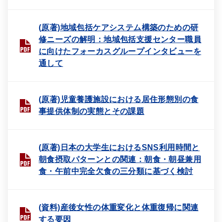
(原著)地域包括ケアシステム構築のための研
修ニーズの解明：地域包括支援センター職員
に向けたフォーカスグループインタビューを
通して
(原著)児童養護施設における居住形態別の食
事提供体制の実態とその課題
(原著)日本の大学生におけるSNS利用時間と
朝食摂取パターンとの関連：朝食・朝昼兼用
食・午前中完全欠食の三分類に基づく検討
(資料)産後女性の体重変化と体重復帰に関連
する要因