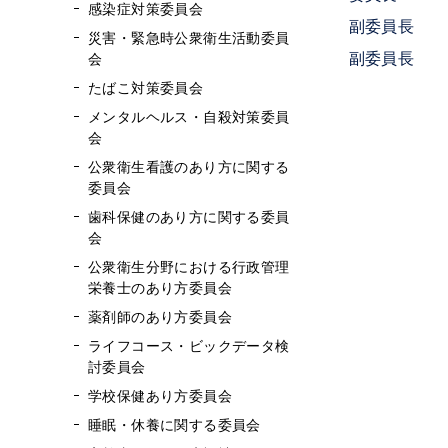
感染症対策委員会
副委員
災害・緊急時公衆衛生活動委員
副委員長 
会
たばこ対策委員会
メンタルヘルス・自殺対策委員
有本 梓
会
石丸 知
公衆衛生看護のあり方に関する
岩崎 正則
委員会
歯科保健のあり方に関する委員
植田 
会
大類 真
公衆衛生分野における行政管理
神田 秀
栄養士のあり方委員会
古城 隆
薬剤師のあり方委員会
ライフコース・ビックデータ検
定金 敦
討委員会
鈴木 良
学校保健あり方委員会
高橋 邦
睡眠・休養に関する委員会
田口 敦