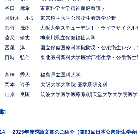
希 東京科学大学精神保健看護学
月野木 ルミ 東京科学大学公衆衛生看護学分野
樹 大阪大学スチューデント・ライフサイクルサ
丈 神奈川県立保健福祉大学
淳 国立保健医療科学院
防災・公衆衛生レジリ
仁 東北医科薬科大学医学部衛生学・公衆衛生
事 高橋 秀人 福島県立医科大学
事 岡本 玲子 大阪大学大学院 医学系研究科
 山岸 良匡 筑波大学医学医療系/順天堂大学大学院医学
動
14
2025年優秀論文賞のご紹介（第83回日本公衆衛生学会