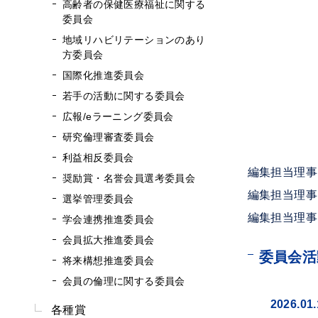
高齢者の保健医療福祉に関する
谷口 麻
委員会
地域リハビリテーションのあり
方委員会
都竹 茂
国際化推進委員会
遠又 靖
若手の活動に関する委員会
冨尾 
広報/eラーニング委員会
目時 弘
研究倫理審査委員会
利益相反委員会
編集担当理
奨励賞・名誉会員選考委員会
編集担当理
選挙管理委員会
編集担当理事
学会連携推進委員会
会員拡大推進委員会
委員会活
将来構想推進委員会
会員の倫理に関する委員会
2026.01.
各種賞