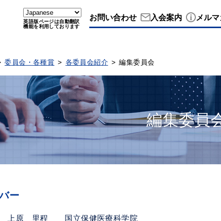
お問い合わせ
入会案内
メルマ
英語版ページは自動翻訳
機能を利用しております
委員会・各種賞
各委員会紹介
編集委員会
編集委員
バー
上原 里程 国立保健医療科学院