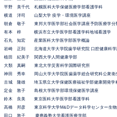
長
平野 美千代 札幌医科大学保健医療学部看護学科
横道 洋司 山梨大学 疫学・環境医学講座
朝倉 敬子 東邦大学医学部社会医学講座予防医療学分
 横浜市立大学医学部看護学科地域看護学
宏 産業医科大学医学部医学概論
 北海道大学大学院歯学研究院 口腔健康科学講
紀美子 関西大学
人間健康学部
嗣 東北大学災害科学国際研究所
幸 岡山大学大学院医歯薬学総合研究科公衆衛
雄 埼玉県立大学保健医療福祉学部健康開発学
子 島根大学医学部環境保健医学講座
美 東京医科大学医学部看護学科
彦 東京科学大学M&Dデータ科学センター生物
子 慶應義塾大学看護医療学部