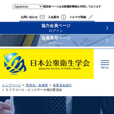
英語版ページは自動翻訳機能を利用しております
お問い合わせ
入会案内
メルマガ登録
協力会員ページ
ログイン
会員専用ページ
ログイン
MENU
トップページ
委員会・各種賞
各委員会紹介
ライフコース・ビックデータ検討委員会