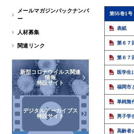
メールマガジンバックナンバ
第55巻1号
ー
表紙
人材募集
第６７
関連リンク
第６７
新型コロナウイルス関連
医学生
情報
特設サイト
福岡市
単純無
デジタルアーカイブス
特設サイト
男子学
高齢者