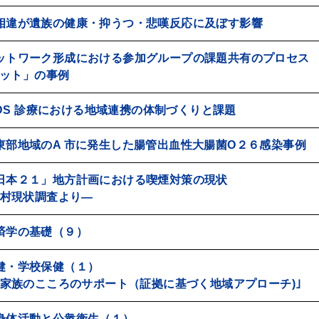
相違が遺族の健康・抑うつ・悲嘆反応に及ぼす影響
ットワーク形成における参加グループの課題共有のプロセス
ネット」の事例
AIDS 診療における地域連携の体制づくりと課題
東部地域のA 市に発生した腸管出血性大腸菌O２６感染事例
日本２１」地方計画における喫煙対策の現状
村現状調査より―
済学の基礎（９）
健・学校保健（１）
家族のこころのサポート（証拠に基づく地域アプローチ)｣
身体活動と公衆衛生（１）