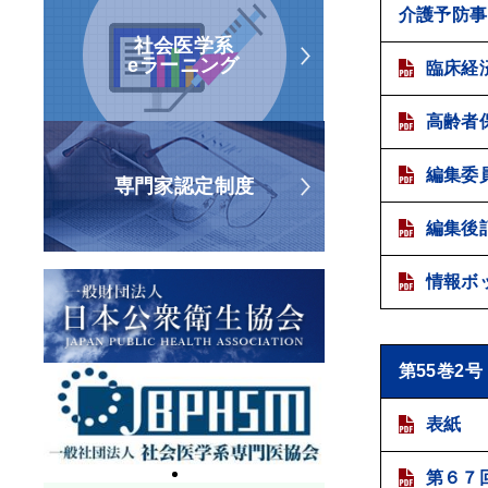
介護予防事
社会医学系
eラーニング
臨床経
高齢者
編集委
専門家認定制度
編集後
情報ボ
第55巻2号
表紙
第６７