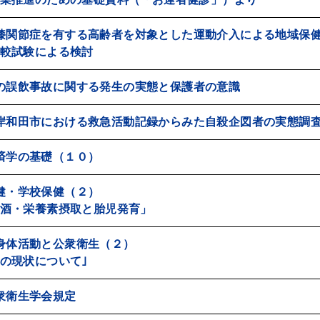
膝関節症を有する高齢者を対象とした運動介入による地域保
較試験による検討
の誤飲事故に関する発生の実態と保護者の意識
岸和田市における救急活動記録からみた自殺企図者の実態調
済学の基礎（１０）
健・学校保健（２）
酒・栄養素摂取と胎児発育」
身体活動と公衆衛生（２）
の現状について｣
衆衛生学会規定