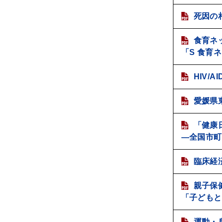
死因の
食育ネ
「S 食育
HIV/
愛媛県
「健康
―全国市町
臨床経
親子保
「子どもと
運動・