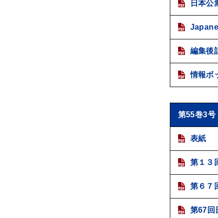
日本公
Japanes
編集後
情報ボ
第55巻3号
表紙
第１３
第６７
第67