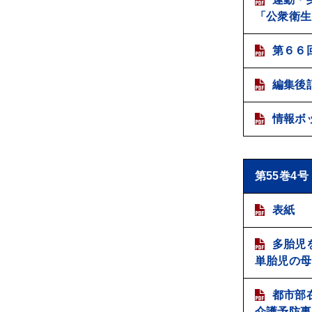
「公衆衛生
第６６
編集後
情報ボ
第55巻4号
表紙
多胎児
単胎児の母
都市部
介護予防事