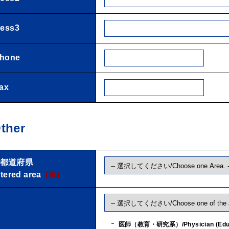
ess3
hone
ax
her
都道府県
ered area
(※)
医師（教育・研究系）/Physician (Educat