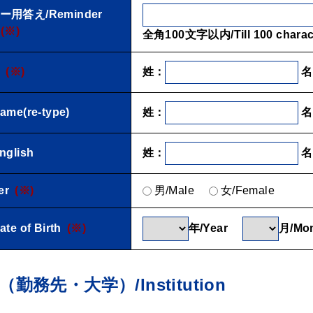
用答え/Reminder
(※)
全角100文字以内/Till 100 charac
姓：
名
e
(※)
姓：
名
e(re-type)
姓：
名
glish
er
(※)
男/Male
女/Female
年/Year
月/M
e of Birth
(※)
勤務先・大学）/Institution