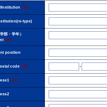
stitution
(※)
itution(re-type)
学部・学年）
nt
(※)
t position
-
tal code
(※)
ess1
(※)
ess2