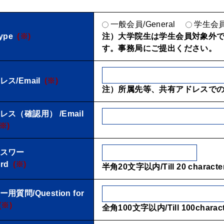
一般会員/General
学生会員/
ype
(※)
注）大学院生は学生会員対象外
す。事務局にご提出ください。
ス/Email
(※)
注）所属先等、共有アドレスで
ス（確認用） /Email
(※)
スワー
rd
(※)
半角20文字以内/Till 20 characte
質問/Question for
(※)
全角100文字以内/Till 100charact