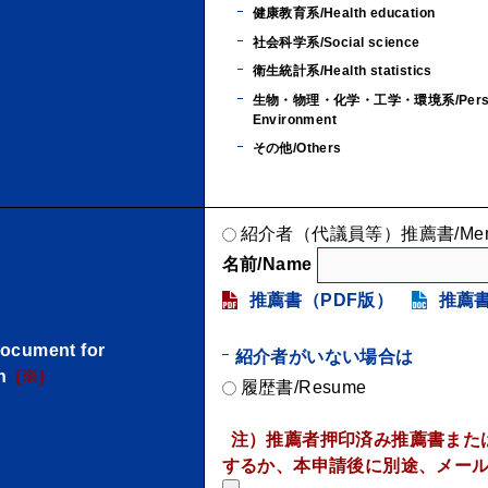
健康教育系/Health education
社会科学系/Social science
衛生統計系/Health statistics
生物・物理・化学・工学・環境系/Personnel for
Environment
その他/Others
紹介者（代議員等）推薦書/Membersh
名前/Name
推薦書（PDF版）
推薦書
cument for
紹介者がいない場合は
n
(※)
履歴書/Resume
注）推薦者押印済み推薦書または
するか、本申請後に別途、メール