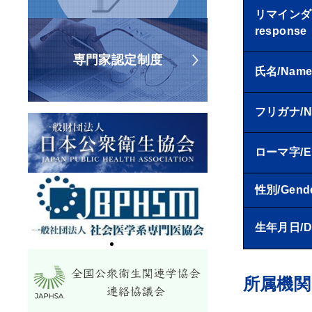
リマインダー
response
専門家認定制度
氏名/Nam
フリガナ/Nam
ローマ字/En
性別/Gend
生年月日/Dat
所属機関（