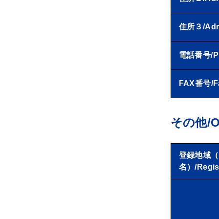
住所３/Adr
電話番号/P
FAX番号/F
その他/Ot
登録地域（
名）/Regist