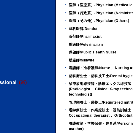
医師（医療系）/Physician (Medical c
医師（行政系）/Physician (Administra
医師（その他）/Physician (Others)
歯科医師/Dentist
薬剤師/Pharmacist
獣医師/Veterinarian
保健師/Public Health Nurse
助産師/Midwife
看護師・准看護師/Nurse， Nursing ass
歯科衛生士・歯科技工士/Dental hygienist
ssional
(※)
診療放射線技師・診療エックス線技師・臨床検査
(Radiologist， Clinical X-ray techn
technologist)
管理栄養士・栄養士/Registered nutritio
理学療法士・作業療法士・視能訓練士・言語聴覚士/Re
Occupational therapist， Orthoptis
養護教諭・学校保健・体育系/Personnel for Sc
teacher)