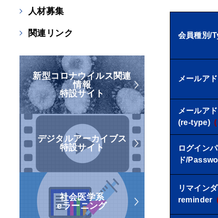
人材募集
関連リンク
会員種別/T
新型コロナウイルス関連
メールアドレ
情報
特設サイト
メールアドレ
(re-type)
デジタルアーカイブス
特設サイト
ログインパ
ド/Passwo
リマインダー用
社会医学系
reminder
eラーニング