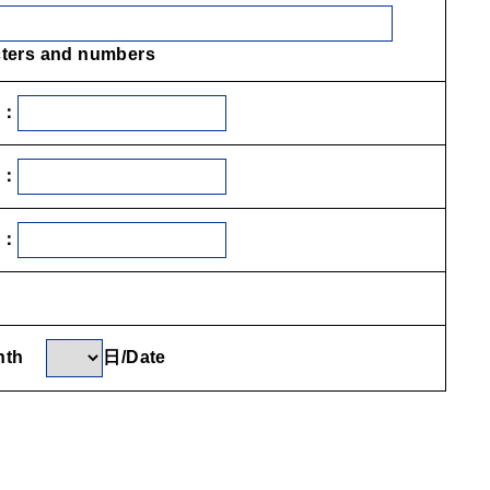
ters and numbers
：
：
：
onth
日/Date