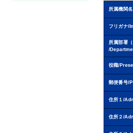
所属機関名/In
フリガナ/Inst
所属部署（
/Departme
役職/Presen
郵便番号/Pos
住所１/Adr
住所２/Adr