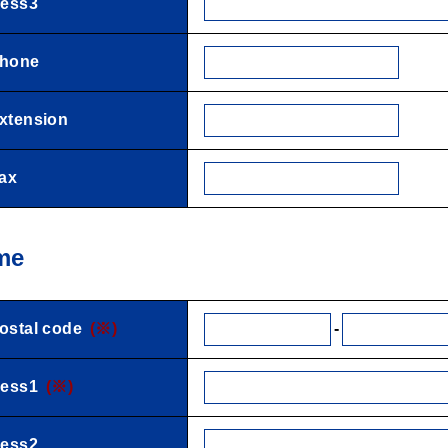
ess3
hone
tension
ax
me
-
tal code
(※)
ess1
(※)
ess2