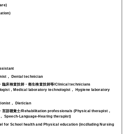
are)
tion)
istant
， Dental technician
技師・衛生検査技師等/Clinical technicians
ologist，Medical laboratory technologist， Hygiene laboratory
nist， Dietician
habilitation professionals (Physical therapist，
t， Speech-Language-Hearing therapist)
hool health and Physical education (incdluding Nursing