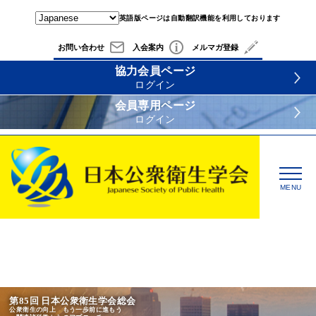
英語版ページは自動翻訳機能を利用しております
お問い合わせ
入会案内
メルマガ登録
協力会員ページ
ログイン
会員専用ページ
ログイン
MENU
公衆衛生分野の調査・研究を
日本から世界へ
第85回 日本公衆衛生学会総会
公衆衛生の向上 もう一歩前に進もう