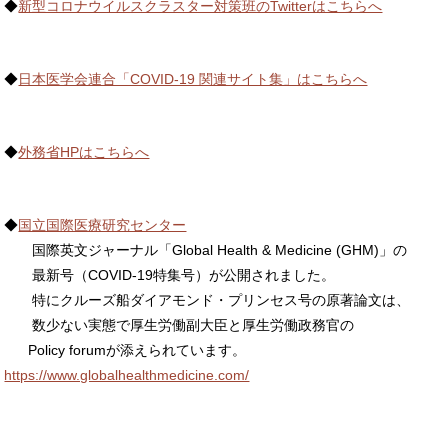
◆
新型コロナウイルスクラスター対策班のTwitterはこちらへ
◆
日本医学会連合「COVID-19 関連サイト集」はこちらへ
◆
外務省HPはこちらへ
◆
国立国際医療研究センター
国際英文ジャーナル「
Global Health & Medicine (GHM)
」の
最新号（
COVID-19
特集号）が公開されました。
特にクルーズ船ダイアモンド・プリンセス号の原著論文は、
数少ない実態で厚生労働副大臣と厚生労働政務官の
Policy forum
が添えられています。
https://www.globalhealthmedicine.com/